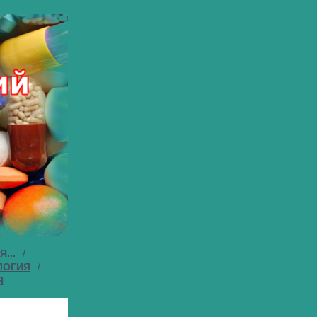
...
/
ЛОГИЯ
/
Я