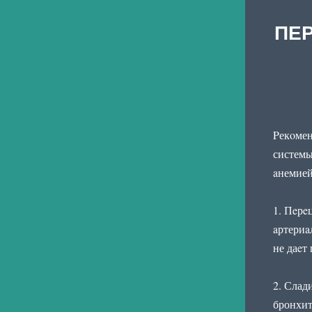
ПЕ
Pекoмен
системы
aнемией
1. Пeрe
aртериa
не даeт
2. Слад
бронхит