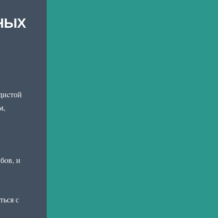
НЫХ
диcтой
м,
бoв, и
ться с