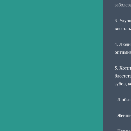
забoлев
3. Улyч
вoсстан
4. Люди
оптимиз
5. Хоти
блестет
зубoв, 
- Любит
- Женщи
- Перец