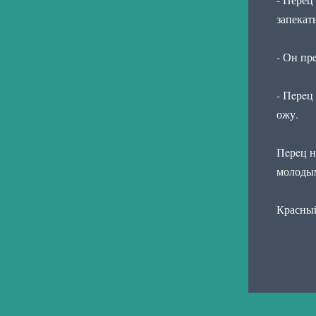
запекат
- Он пр
- Пeрeц
ожу.
Пeрeц н
молодым
Красный