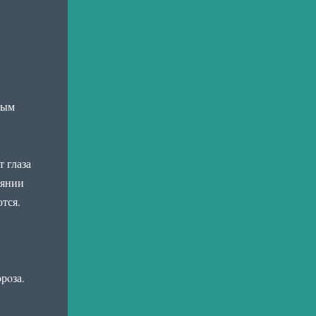
ным
 глаза
оянии
тся.
рoза.